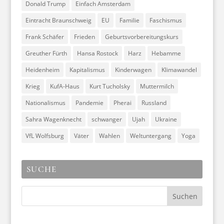
Donald Trump
Einfach Amsterdam
Eintracht Braunschweig
EU
Familie
Faschismus
Frank Schäfer
Frieden
Geburtsvorbereitungskurs
Greuther Fürth
Hansa Rostock
Harz
Hebamme
Heidenheim
Kapitalismus
Kinderwagen
Klimawandel
Krieg
KufA-Haus
Kurt Tucholsky
Muttermilch
Nationalismus
Pandemie
Pherai
Russland
Sahra Wagenknecht
schwanger
Ujah
Ukraine
VfL Wolfsburg
Väter
Wahlen
Weltuntergang
Yoga
SUCHE