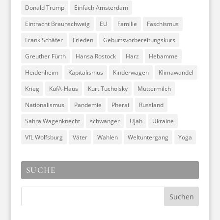
Donald Trump
Einfach Amsterdam
Eintracht Braunschweig
EU
Familie
Faschismus
Frank Schäfer
Frieden
Geburtsvorbereitungskurs
Greuther Fürth
Hansa Rostock
Harz
Hebamme
Heidenheim
Kapitalismus
Kinderwagen
Klimawandel
Krieg
KufA-Haus
Kurt Tucholsky
Muttermilch
Nationalismus
Pandemie
Pherai
Russland
Sahra Wagenknecht
schwanger
Ujah
Ukraine
VfL Wolfsburg
Väter
Wahlen
Weltuntergang
Yoga
SUCHE