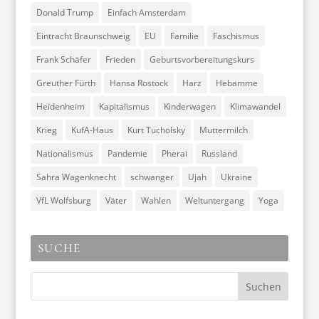
Donald Trump
Einfach Amsterdam
Eintracht Braunschweig
EU
Familie
Faschismus
Frank Schäfer
Frieden
Geburtsvorbereitungskurs
Greuther Fürth
Hansa Rostock
Harz
Hebamme
Heidenheim
Kapitalismus
Kinderwagen
Klimawandel
Krieg
KufA-Haus
Kurt Tucholsky
Muttermilch
Nationalismus
Pandemie
Pherai
Russland
Sahra Wagenknecht
schwanger
Ujah
Ukraine
VfL Wolfsburg
Väter
Wahlen
Weltuntergang
Yoga
SUCHE