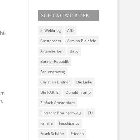
SCHLAGWÖRTER
2. Weltkrieg
AfD
ht-
Amsterdam
Armina Bielefeld
Artensterben
Baby
Bonner Republik
Braunschweig
Christian Lindner
Die Linke
dem
Die PARTEI
Donald Trump
n,
Einfach Amsterdam
Eintracht Braunschweig
EU
Familie
Faschismus
Frank Schäfer
Frieden