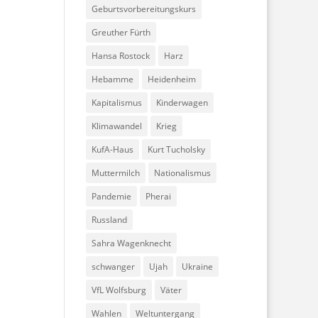
Geburtsvorbereitungskurs
Greuther Fürth
Hansa Rostock
Harz
Hebamme
Heidenheim
Kapitalismus
Kinderwagen
Klimawandel
Krieg
KufA-Haus
Kurt Tucholsky
Muttermilch
Nationalismus
Pandemie
Pherai
Russland
Sahra Wagenknecht
schwanger
Ujah
Ukraine
VfL Wolfsburg
Väter
Wahlen
Weltuntergang