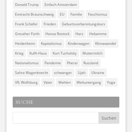
Donald Trump
Einfach Amsterdam
Eintracht Braunschweig
EU
Familie
Faschismus
Frank Schäfer
Frieden
Geburtsvorbereitungskurs
Greuther Fürth
Hansa Rostock
Harz
Hebamme
Heidenheim
Kapitalismus
Kinderwagen
Klimawandel
Krieg
KufA-Haus
Kurt Tucholsky
Muttermilch
Nationalismus
Pandemie
Pherai
Russland
Sahra Wagenknecht
schwanger
Ujah
Ukraine
VfL Wolfsburg
Väter
Wahlen
Weltuntergang
Yoga
SUCHE