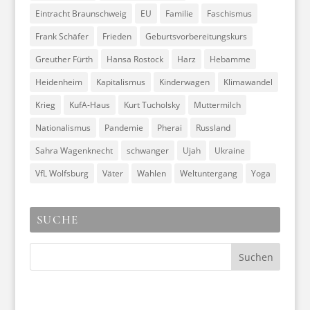
Eintracht Braunschweig
EU
Familie
Faschismus
Frank Schäfer
Frieden
Geburtsvorbereitungskurs
Greuther Fürth
Hansa Rostock
Harz
Hebamme
Heidenheim
Kapitalismus
Kinderwagen
Klimawandel
Krieg
KufA-Haus
Kurt Tucholsky
Muttermilch
Nationalismus
Pandemie
Pherai
Russland
Sahra Wagenknecht
schwanger
Ujah
Ukraine
VfL Wolfsburg
Väter
Wahlen
Weltuntergang
Yoga
SUCHE