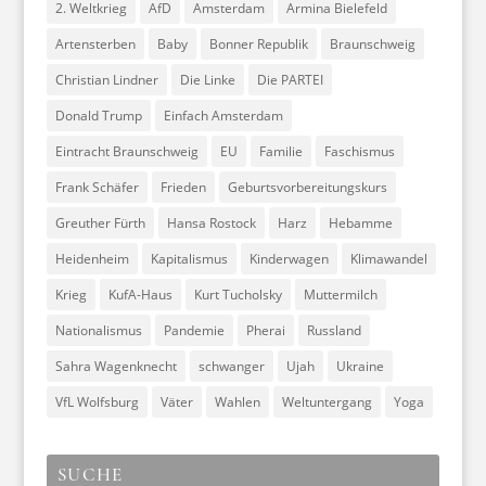
2. Weltkrieg
AfD
Amsterdam
Armina Bielefeld
Artensterben
Baby
Bonner Republik
Braunschweig
Christian Lindner
Die Linke
Die PARTEI
Donald Trump
Einfach Amsterdam
Eintracht Braunschweig
EU
Familie
Faschismus
Frank Schäfer
Frieden
Geburtsvorbereitungskurs
Greuther Fürth
Hansa Rostock
Harz
Hebamme
Heidenheim
Kapitalismus
Kinderwagen
Klimawandel
Krieg
KufA-Haus
Kurt Tucholsky
Muttermilch
Nationalismus
Pandemie
Pherai
Russland
Sahra Wagenknecht
schwanger
Ujah
Ukraine
VfL Wolfsburg
Väter
Wahlen
Weltuntergang
Yoga
SUCHE