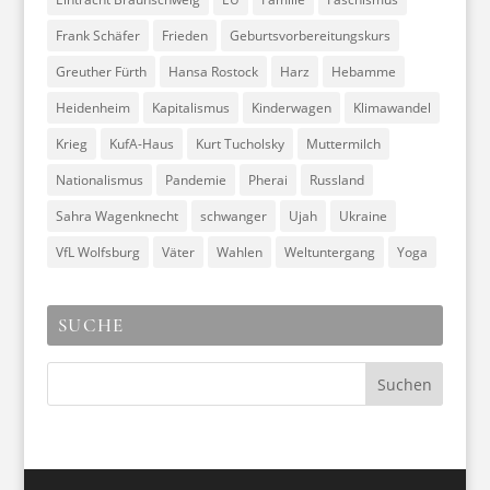
Frank Schäfer
Frieden
Geburtsvorbereitungskurs
Greuther Fürth
Hansa Rostock
Harz
Hebamme
Heidenheim
Kapitalismus
Kinderwagen
Klimawandel
Krieg
KufA-Haus
Kurt Tucholsky
Muttermilch
Nationalismus
Pandemie
Pherai
Russland
Sahra Wagenknecht
schwanger
Ujah
Ukraine
VfL Wolfsburg
Väter
Wahlen
Weltuntergang
Yoga
SUCHE