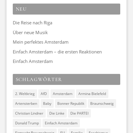
NEU
Die Reise nach Riga
Über neue Musik
Mein perfektes Amsterdam
Einfach Amsterdam – die ersten Reaktionen
Einfach Amsterdam
SCHLAGWÖRTER
2. Weltkrieg
AfD
Amsterdam
Armina Bielefeld
Artensterben
Baby
Bonner Republik
Braunschweig
Christian Lindner
Die Linke
Die PARTEI
Donald Trump
Einfach Amsterdam
Eintracht Braunschweig
EU
Familie
Faschismus