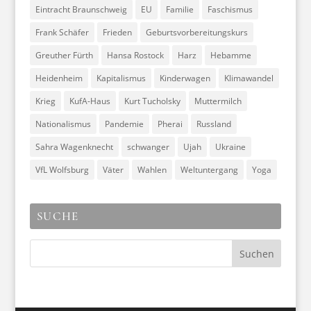
Eintracht Braunschweig
EU
Familie
Faschismus
Frank Schäfer
Frieden
Geburtsvorbereitungskurs
Greuther Fürth
Hansa Rostock
Harz
Hebamme
Heidenheim
Kapitalismus
Kinderwagen
Klimawandel
Krieg
KufA-Haus
Kurt Tucholsky
Muttermilch
Nationalismus
Pandemie
Pherai
Russland
Sahra Wagenknecht
schwanger
Ujah
Ukraine
VfL Wolfsburg
Väter
Wahlen
Weltuntergang
Yoga
SUCHE