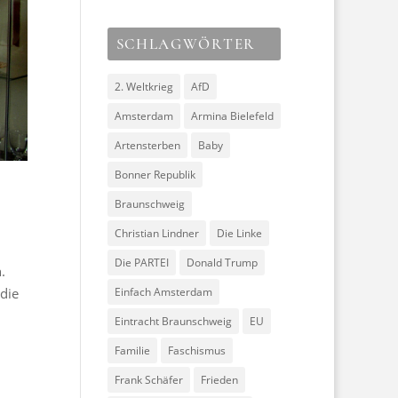
SCHLAGWÖRTER
2. Weltkrieg
AfD
Amsterdam
Armina Bielefeld
Artensterben
Baby
Bonner Republik
Braunschweig
Christian Lindner
Die Linke
Die PARTEI
Donald Trump
.
Einfach Amsterdam
 die
Eintracht Braunschweig
EU
Familie
Faschismus
Frank Schäfer
Frieden