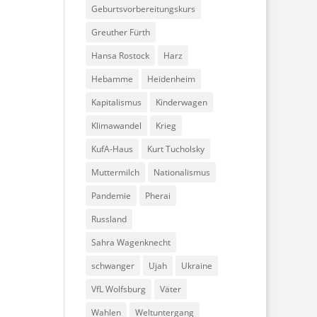
Geburtsvorbereitungskurs
Greuther Fürth
Hansa Rostock
Harz
Hebamme
Heidenheim
Kapitalismus
Kinderwagen
Klimawandel
Krieg
KufA-Haus
Kurt Tucholsky
Muttermilch
Nationalismus
Pandemie
Pherai
Russland
Sahra Wagenknecht
schwanger
Ujah
Ukraine
VfL Wolfsburg
Väter
Wahlen
Weltuntergang