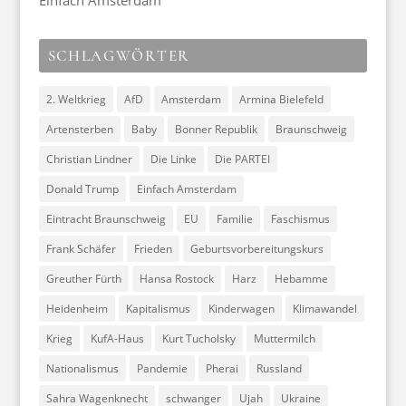
Einfach Amsterdam
SCHLAGWÖRTER
2. Weltkrieg
AfD
Amsterdam
Armina Bielefeld
Artensterben
Baby
Bonner Republik
Braunschweig
Christian Lindner
Die Linke
Die PARTEI
Donald Trump
Einfach Amsterdam
Eintracht Braunschweig
EU
Familie
Faschismus
Frank Schäfer
Frieden
Geburtsvorbereitungskurs
Greuther Fürth
Hansa Rostock
Harz
Hebamme
Heidenheim
Kapitalismus
Kinderwagen
Klimawandel
Krieg
KufA-Haus
Kurt Tucholsky
Muttermilch
Nationalismus
Pandemie
Pherai
Russland
Sahra Wagenknecht
schwanger
Ujah
Ukraine