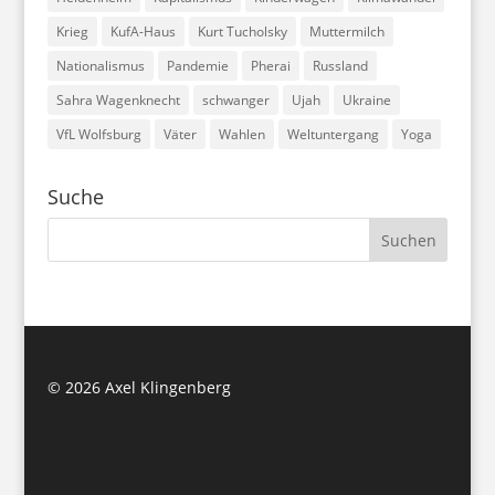
Krieg
KufA-Haus
Kurt Tucholsky
Muttermilch
Nationalismus
Pandemie
Pherai
Russland
Sahra Wagenknecht
schwanger
Ujah
Ukraine
VfL Wolfsburg
Väter
Wahlen
Weltuntergang
Yoga
Suche
©
2026 Axel Klingenberg