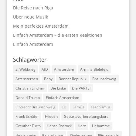
Die Reise nach Riga
Über neue Musik
Mein perfektes Amsterdam
Einfach Amsterdam – die ersten Reaktionen
Einfach Amsterdam
Schlagwörter
2. Weltkrieg
AfD
Amsterdam
Armina Bielefeld
Artensterben
Baby
Bonner Republik
Braunschweig
Christian Lindner
Die Linke
Die PARTEI
Donald Trump
Einfach Amsterdam
Eintracht Braunschweig
EU
Familie
Faschismus
Frank Schäfer
Frieden
Geburtsvorbereitungskurs
Greuther Fürth
Hansa Rostock
Harz
Hebamme
Heidenheim
Kapitalismus
Kinderwagen
Klimawandel