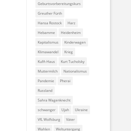
Geburtsvorbereitungskurs
Greuther Fürth
Hansa Rostock
Harz
Hebamme
Heidenheim
Kapitalismus
Kinderwagen
Klimawandel
Krieg
KufA-Haus
Kurt Tucholsky
Muttermilch
Nationalismus
Pandemie
Pherai
Russland
Sahra Wagenknecht
schwanger
Ujah
Ukraine
VfL Wolfsburg
Väter
Wahlen
Weltuntergang