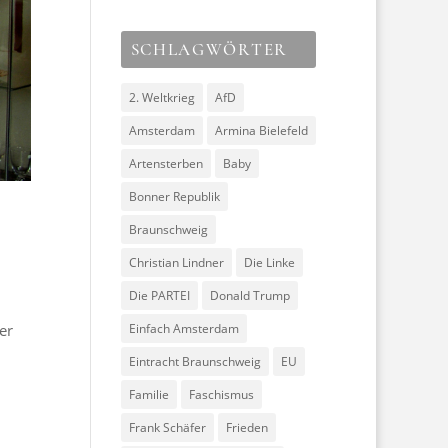
SCHLAGWÖRTER
2. Weltkrieg
AfD
Amsterdam
Armina Bielefeld
Artensterben
Baby
Bonner Republik
Braunschweig
Christian Lindner
Die Linke
Die PARTEI
Donald Trump
Einfach Amsterdam
er
Eintracht Braunschweig
EU
Familie
Faschismus
Frank Schäfer
Frieden