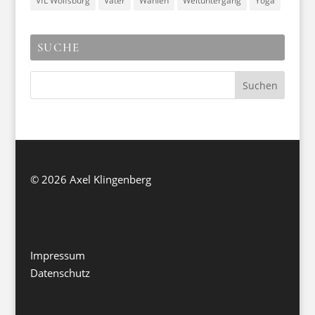
VfL Wolfsburg
Väter
Wahlen
Weltuntergang
Yoga
SUCHE
©
2026 Axel Klingenberg
Impressum
Datenschutz