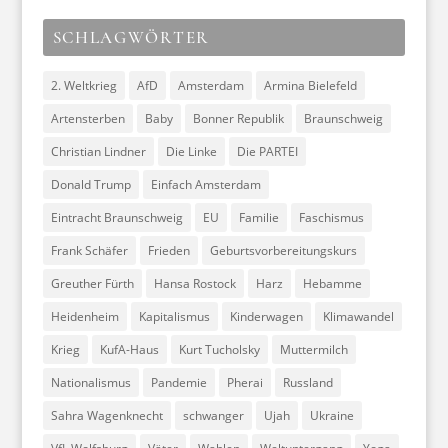
SCHLAGWÖRTER
2. Weltkrieg
AfD
Amsterdam
Armina Bielefeld
Artensterben
Baby
Bonner Republik
Braunschweig
Christian Lindner
Die Linke
Die PARTEI
Donald Trump
Einfach Amsterdam
Eintracht Braunschweig
EU
Familie
Faschismus
Frank Schäfer
Frieden
Geburtsvorbereitungskurs
Greuther Fürth
Hansa Rostock
Harz
Hebamme
Heidenheim
Kapitalismus
Kinderwagen
Klimawandel
Krieg
KufA-Haus
Kurt Tucholsky
Muttermilch
Nationalismus
Pandemie
Pherai
Russland
Sahra Wagenknecht
schwanger
Ujah
Ukraine