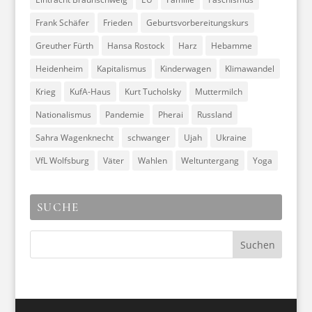
Frank Schäfer
Frieden
Geburtsvorbereitungskurs
Greuther Fürth
Hansa Rostock
Harz
Hebamme
Heidenheim
Kapitalismus
Kinderwagen
Klimawandel
Krieg
KufA-Haus
Kurt Tucholsky
Muttermilch
Nationalismus
Pandemie
Pherai
Russland
Sahra Wagenknecht
schwanger
Ujah
Ukraine
VfL Wolfsburg
Väter
Wahlen
Weltuntergang
Yoga
SUCHE