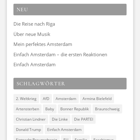
NEU
Die Reise nach Riga
Über neue Musik
Mein perfektes Amsterdam
Einfach Amsterdam – die ersten Reaktionen
Einfach Amsterdam
SCHLAGWÖRTER
2. Weltkrieg
AfD
Amsterdam
Armina Bielefeld
Artensterben
Baby
Bonner Republik
Braunschweig
Christian Lindner
Die Linke
Die PARTEI
Donald Trump
Einfach Amsterdam
Eintracht Braunschweig
EU
Familie
Faschismus