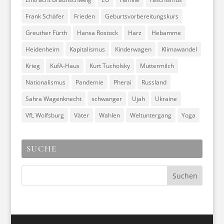
Frank Schäfer
Frieden
Geburtsvorbereitungskurs
Greuther Fürth
Hansa Rostock
Harz
Hebamme
Heidenheim
Kapitalismus
Kinderwagen
Klimawandel
Krieg
KufA-Haus
Kurt Tucholsky
Muttermilch
Nationalismus
Pandemie
Pherai
Russland
Sahra Wagenknecht
schwanger
Ujah
Ukraine
VfL Wolfsburg
Väter
Wahlen
Weltuntergang
Yoga
SUCHE