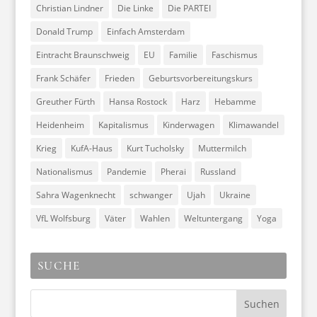
Christian Lindner
Die Linke
Die PARTEI
Donald Trump
Einfach Amsterdam
Eintracht Braunschweig
EU
Familie
Faschismus
Frank Schäfer
Frieden
Geburtsvorbereitungskurs
Greuther Fürth
Hansa Rostock
Harz
Hebamme
Heidenheim
Kapitalismus
Kinderwagen
Klimawandel
Krieg
KufA-Haus
Kurt Tucholsky
Muttermilch
Nationalismus
Pandemie
Pherai
Russland
Sahra Wagenknecht
schwanger
Ujah
Ukraine
VfL Wolfsburg
Väter
Wahlen
Weltuntergang
Yoga
SUCHE