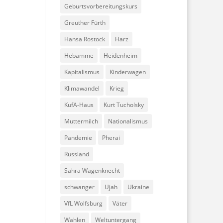
Geburtsvorbereitungskurs
Greuther Fürth
Hansa Rostock
Harz
Hebamme
Heidenheim
Kapitalismus
Kinderwagen
Klimawandel
Krieg
KufA-Haus
Kurt Tucholsky
Muttermilch
Nationalismus
Pandemie
Pherai
Russland
Sahra Wagenknecht
schwanger
Ujah
Ukraine
VfL Wolfsburg
Väter
Wahlen
Weltuntergang