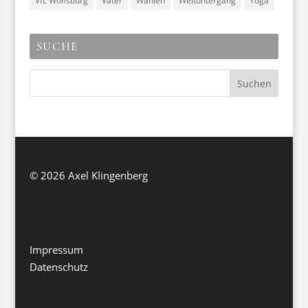
VfL Wolfsburg
Väter
Wahlen
Weltuntergang
Yoga
SUCHE
©
2026 Axel Klingenberg
Impressum
Datenschutz