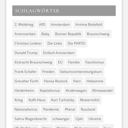
SCHLAGWÖRTER
2. Weltkrieg
AfD
Amsterdam
Armina Bielefeld
Artensterben
Baby
Bonner Republik
Braunschweig
Christian Lindner
Die Linke
Die PARTEI
Donald Trump
Einfach Amsterdam
Eintracht Braunschweig
EU
Familie
Faschismus
Frank Schäfer
Frieden
Geburtsvorbereitungskurs
Greuther Fürth
Hansa Rostock
Harz
Hebamme
Heidenheim
Kapitalismus
Kinderwagen
Klimawandel
Krieg
KufA-Haus
Kurt Tucholsky
Muttermilch
Nationalismus
Pandemie
Pherai
Russland
Sahra Wagenknecht
schwanger
Ujah
Ukraine