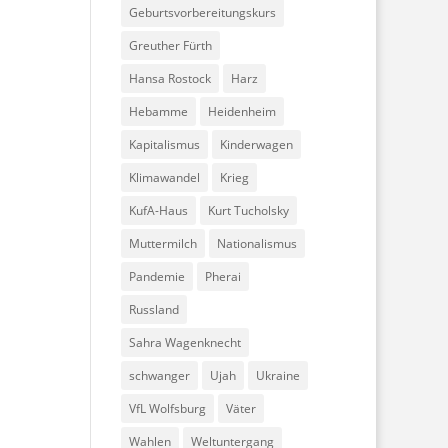
Geburtsvorbereitungskurs
Greuther Fürth
Hansa Rostock
Harz
Hebamme
Heidenheim
Kapitalismus
Kinderwagen
Klimawandel
Krieg
KufA-Haus
Kurt Tucholsky
Muttermilch
Nationalismus
Pandemie
Pherai
Russland
Sahra Wagenknecht
schwanger
Ujah
Ukraine
VfL Wolfsburg
Väter
Wahlen
Weltuntergang