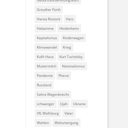
Geburtsvorbereitungskurs
Greuther Fürth
Hansa Rostock
Harz
Hebamme
Heidenheim
Kapitalismus
Kinderwagen
Klimawandel
Krieg
KufA-Haus
Kurt Tucholsky
Muttermilch
Nationalismus
Pandemie
Pherai
Russland
Sahra Wagenknecht
schwanger
Ujah
Ukraine
VfL Wolfsburg
Väter
Wahlen
Weltuntergang