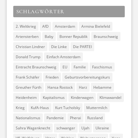
SCHLAGWÖRTER
2. Weltkrieg
AfD
Amsterdam
Armina Bielefeld
Artensterben
Baby
Bonner Republik
Braunschweig
Christian Lindner
Die Linke
Die PARTEI
Donald Trump
Einfach Amsterdam
Eintracht Braunschweig
EU
Familie
Faschismus
Frank Schäfer
Frieden
Geburtsvorbereitungskurs
Greuther Fürth
Hansa Rostock
Harz
Hebamme
Heidenheim
Kapitalismus
Kinderwagen
Klimawandel
Krieg
KufA-Haus
Kurt Tucholsky
Muttermilch
Nationalismus
Pandemie
Pherai
Russland
Sahra Wagenknecht
schwanger
Ujah
Ukraine