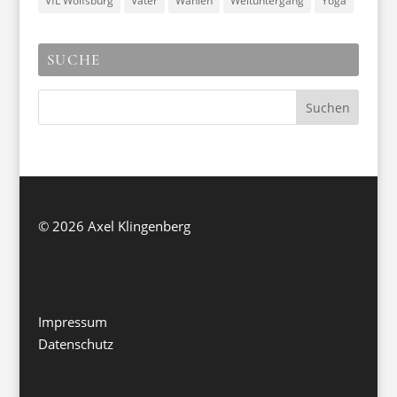
VfL Wolfsburg
Väter
Wahlen
Weltuntergang
Yoga
SUCHE
©
2026 Axel Klingenberg
Impressum
Datenschutz