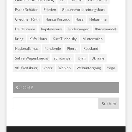
Frank Schäfer
Frieden
Geburtsvorbereitungskurs
Greuther Fürth
Hansa Rostock
Harz
Hebamme
Heidenheim
Kapitalismus
Kinderwagen
Klimawandel
Krieg
KufA-Haus
Kurt Tucholsky
Muttermilch
Nationalismus
Pandemie
Pherai
Russland
Sahra Wagenknecht
schwanger
Ujah
Ukraine
VfL Wolfsburg
Väter
Wahlen
Weltuntergang
Yoga
SUCHE