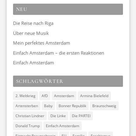
NEU
Die Reise nach Riga
Über neue Musik
Mein perfektes Amsterdam
Einfach Amsterdam – die ersten Reaktionen
Einfach Amsterdam
SCHLAGWÖRTER
2. Weltkrieg
AfD
Amsterdam
Armina Bielefeld
Artensterben
Baby
Bonner Republik
Braunschweig
Christian Lindner
Die Linke
Die PARTEI
Donald Trump
Einfach Amsterdam
Eintracht Braunschweig
EU
Familie
Faschismus