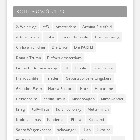
SCHLAGWÖRTER
2. Weltkrieg
AfD
Amsterdam
Armina Bielefeld
Artensterben
Baby
Bonner Republik
Braunschweig
Christian Lindner
Die Linke
Die PARTEI
Donald Trump
Einfach Amsterdam
Eintracht Braunschweig
EU
Familie
Faschismus
Frank Schäfer
Frieden
Geburtsvorbereitungskurs
Greuther Fürth
Hansa Rostock
Harz
Hebamme
Heidenheim
Kapitalismus
Kinderwagen
Klimawandel
Krieg
KufA-Haus
Kurt Tucholsky
Muttermilch
Nationalismus
Pandemie
Pherai
Russland
Sahra Wagenknecht
schwanger
Ujah
Ukraine