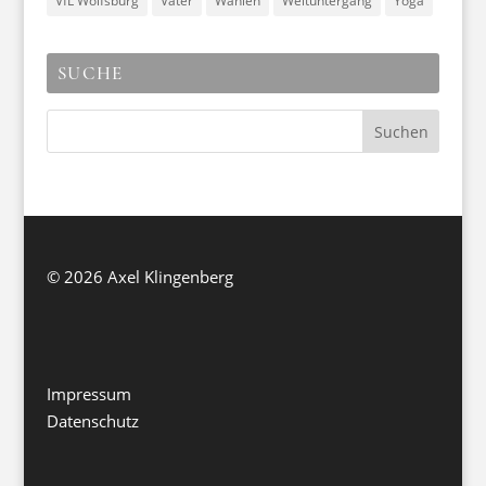
VfL Wolfsburg
Väter
Wahlen
Weltuntergang
Yoga
SUCHE
©
2026 Axel Klingenberg
Impressum
Datenschutz