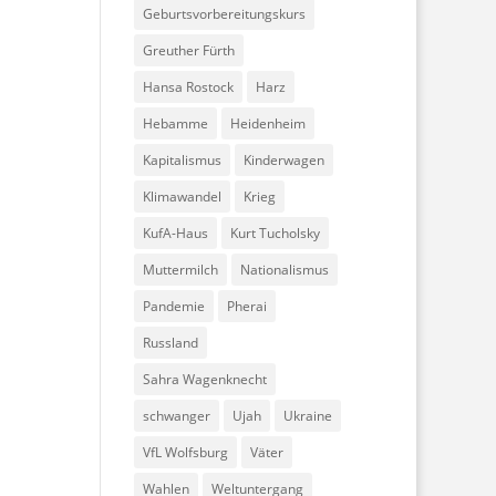
Geburtsvorbereitungskurs
Greuther Fürth
Hansa Rostock
Harz
Hebamme
Heidenheim
Kapitalismus
Kinderwagen
Klimawandel
Krieg
KufA-Haus
Kurt Tucholsky
Muttermilch
Nationalismus
Pandemie
Pherai
Russland
Sahra Wagenknecht
schwanger
Ujah
Ukraine
VfL Wolfsburg
Väter
Wahlen
Weltuntergang