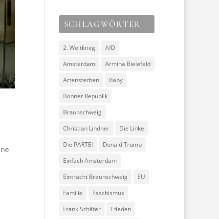
SCHLAGWÖRTER
2. Weltkrieg
AfD
Amsterdam
Armina Bielefeld
Artensterben
Baby
Bonner Republik
Braunschweig
Christian Lindner
Die Linke
Die PARTEI
Donald Trump
ine
Einfach Amsterdam
Eintracht Braunschweig
EU
Familie
Faschismus
Frank Schäfer
Frieden