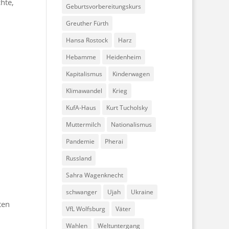
hte,
Geburtsvorbereitungskurs
Greuther Fürth
Hansa Rostock
Harz
Hebamme
Heidenheim
Kapitalismus
Kinderwagen
Klimawandel
Krieg
KufA-Haus
Kurt Tucholsky
Muttermilch
Nationalismus
Pandemie
Pherai
Russland
Sahra Wagenknecht
schwanger
Ujah
Ukraine
ten
VfL Wolfsburg
Väter
Wahlen
Weltuntergang