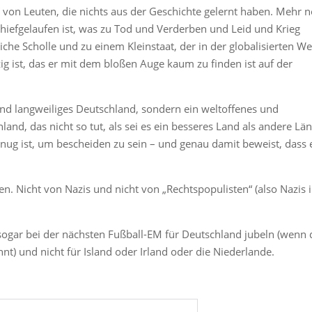
 von Leuten, die nichts aus der Geschichte gelernt haben. Mehr n
chiefgelaufen ist, was zu Tod und Verderben und Leid und Krieg
iche Scholle und zu einem Kleinstaat, der in der globalisierten We
zig ist, das er mit dem bloßen Auge kaum zu finden ist auf der
 und langweiliges Deutschland, sondern ein weltoffenes und
chland, das nicht so tut, als sei es ein besseres Land als andere Lä
enug ist, um bescheiden zu sein – und genau damit beweist, dass 
. Nicht von Nazis und nicht von „Rechtspopulisten“ (also Nazis 
t sogar bei der nächsten Fußball-EM für Deutschland jubeln (wenn 
 und nicht für Island oder Irland oder die Niederlande.