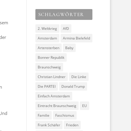
SCHLAGWÖRTER
esem
2. Weltkrieg
AfD
der
Amsterdam
Armina Bielefeld
Artensterben
Baby
Bonner Republik
Braunschweig
Christian Lindner
Die Linke
n
Die PARTEI
Donald Trump
Einfach Amsterdam
Eintracht Braunschweig
EU
 Und
Familie
Faschismus
Frank Schäfer
Frieden