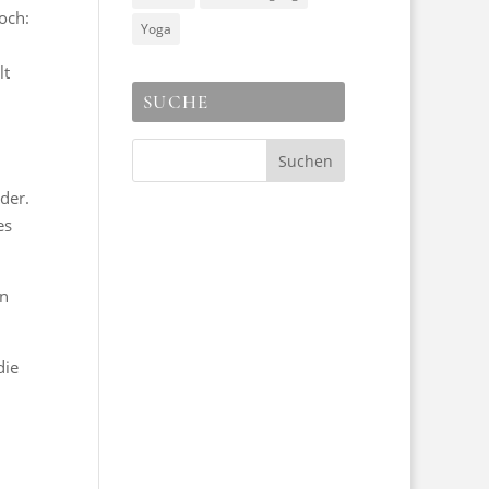
och:
Yoga
lt
SUCHE
nder.
es
in
die