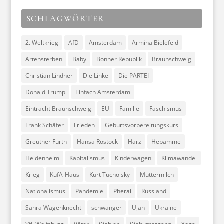
SCHLAGWÖRTER
2. Weltkrieg
AfD
Amsterdam
Armina Bielefeld
Artensterben
Baby
Bonner Republik
Braunschweig
Christian Lindner
Die Linke
Die PARTEI
Donald Trump
Einfach Amsterdam
Eintracht Braunschweig
EU
Familie
Faschismus
Frank Schäfer
Frieden
Geburtsvorbereitungskurs
Greuther Fürth
Hansa Rostock
Harz
Hebamme
Heidenheim
Kapitalismus
Kinderwagen
Klimawandel
Krieg
KufA-Haus
Kurt Tucholsky
Muttermilch
Nationalismus
Pandemie
Pherai
Russland
Sahra Wagenknecht
schwanger
Ujah
Ukraine