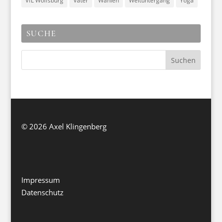
VfL Wolfsburg
Väter
Wahlen
Weltuntergang
Yoga
SUCHE
©
2026 Axel Klingenberg
Impressum
Datenschutz