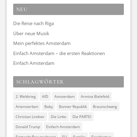
NEU
Die Reise nach Riga
Über neue Musik
Mein perfektes Amsterdam
Einfach Amsterdam – die ersten Reaktionen
Einfach Amsterdam
SCHLAGWÖRTER
2. Weltkrieg
AfD
Amsterdam
Armina Bielefeld
Artensterben
Baby
Bonner Republik
Braunschweig
Christian Lindner
Die Linke
Die PARTEI
Donald Trump
Einfach Amsterdam
Eintracht Braunschweig
EU
Familie
Faschismus