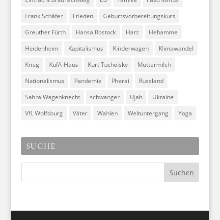
Frank Schäfer
Frieden
Geburtsvorbereitungskurs
Greuther Fürth
Hansa Rostock
Harz
Hebamme
Heidenheim
Kapitalismus
Kinderwagen
Klimawandel
Krieg
KufA-Haus
Kurt Tucholsky
Muttermilch
Nationalismus
Pandemie
Pherai
Russland
Sahra Wagenknecht
schwanger
Ujah
Ukraine
VfL Wolfsburg
Väter
Wahlen
Weltuntergang
Yoga
SUCHE