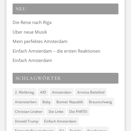
NEU
Die Reise nach Riga
Über neue Musik
Mein perfektes Amsterdam
Einfach Amsterdam – die ersten Reaktionen
Einfach Amsterdam
SCHLAGWÖRTER
2. Weltkrieg
AfD
Amsterdam
Armina Bielefeld
Artensterben
Baby
Bonner Republik
Braunschweig
Christian Lindner
Die Linke
Die PARTEI
Donald Trump
Einfach Amsterdam
Eintracht Braunschweig
EU
Familie
Faschismus