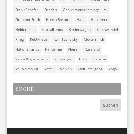
Frank Schäfer
Frieden
Geburtsvorbereitungskurs
Greuther Fürth
Hansa Rostock
Harz
Hebamme
Heidenheim
Kapitalismus
Kinderwagen
Klimawandel
Krieg
KufA-Haus
Kurt Tucholsky
Muttermilch
Nationalismus
Pandemie
Pherai
Russland
Sahra Wagenknecht
schwanger
Ujah
Ukraine
VfL Wolfsburg
Väter
Wahlen
Weltuntergang
Yoga
SUCHE