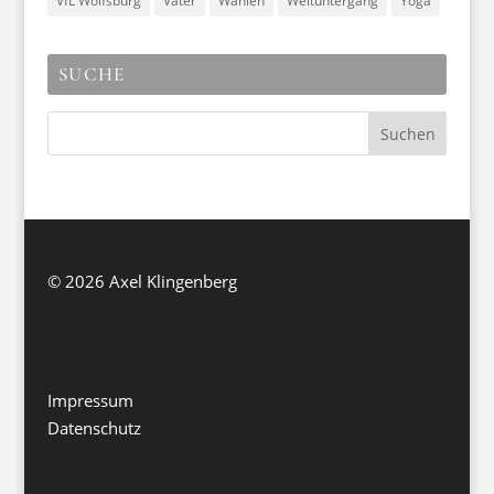
VfL Wolfsburg
Väter
Wahlen
Weltuntergang
Yoga
SUCHE
©
2026 Axel Klingenberg
Impressum
Datenschutz