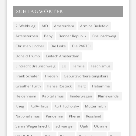
SCHLAGWÖRTER
2. Weltkrieg
AfD
Amsterdam
Armina Bielefeld
Artensterben
Baby
Bonner Republik
Braunschweig
Christian Lindner
Die Linke
Die PARTEI
Donald Trump
Einfach Amsterdam
Eintracht Braunschweig
EU
Familie
Faschismus
Frank Schäfer
Frieden
Geburtsvorbereitungskurs
Greuther Fürth
Hansa Rostock
Harz
Hebamme
Heidenheim
Kapitalismus
Kinderwagen
Klimawandel
Krieg
KufA-Haus
Kurt Tucholsky
Muttermilch
Nationalismus
Pandemie
Pherai
Russland
Sahra Wagenknecht
schwanger
Ujah
Ukraine