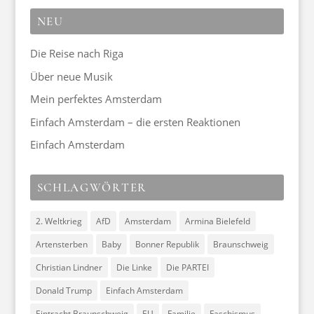
NEU
Die Reise nach Riga
Über neue Musik
Mein perfektes Amsterdam
Einfach Amsterdam – die ersten Reaktionen
Einfach Amsterdam
SCHLAGWÖRTER
2. Weltkrieg
AfD
Amsterdam
Armina Bielefeld
Artensterben
Baby
Bonner Republik
Braunschweig
Christian Lindner
Die Linke
Die PARTEI
Donald Trump
Einfach Amsterdam
Eintracht Braunschweig
EU
Familie
Faschismus