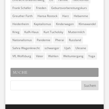
Frank Schäfer
Frieden
Geburtsvorbereitungskurs
Greuther Fürth
Hansa Rostock
Harz
Hebamme
Heidenheim
Kapitalismus
Kinderwagen
Klimawandel
Krieg
KufA-Haus
Kurt Tucholsky
Muttermilch
Nationalismus
Pandemie
Pherai
Russland
Sahra Wagenknecht
schwanger
Ujah
Ukraine
VfL Wolfsburg
Väter
Wahlen
Weltuntergang
Yoga
SUCHE