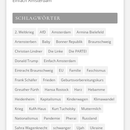
Einfach Amsterdam
SCHLAGWÖRTER
2. Weltkrieg
AfD
Amsterdam
Armina Bielefeld
Artensterben
Baby
Bonner Republik
Braunschweig
Christian Lindner
Die Linke
Die PARTEI
Donald Trump
Einfach Amsterdam
Eintracht Braunschweig
EU
Familie
Faschismus
Frank Schäfer
Frieden
Geburtsvorbereitungskurs
Greuther Fürth
Hansa Rostock
Harz
Hebamme
Heidenheim
Kapitalismus
Kinderwagen
Klimawandel
Krieg
KufA-Haus
Kurt Tucholsky
Muttermilch
Nationalismus
Pandemie
Pherai
Russland
Sahra Wagenknecht
schwanger
Ujah
Ukraine