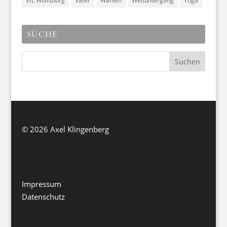
VfL Wolfsburg
Väter
Wahlen
Weltuntergang
Yoga
SUCHE
©
2026 Axel Klingenberg
Impressum
Datenschutz