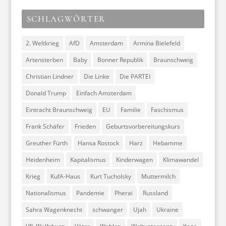
SCHLAGWÖRTER
2. Weltkrieg
AfD
Amsterdam
Armina Bielefeld
Artensterben
Baby
Bonner Republik
Braunschweig
Christian Lindner
Die Linke
Die PARTEI
Donald Trump
Einfach Amsterdam
Eintracht Braunschweig
EU
Familie
Faschismus
Frank Schäfer
Frieden
Geburtsvorbereitungskurs
Greuther Fürth
Hansa Rostock
Harz
Hebamme
Heidenheim
Kapitalismus
Kinderwagen
Klimawandel
Krieg
KufA-Haus
Kurt Tucholsky
Muttermilch
Nationalismus
Pandemie
Pherai
Russland
Sahra Wagenknecht
schwanger
Ujah
Ukraine