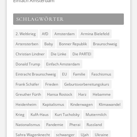
Einfach Amsterdam
SCHLAGWÖRTER
2. Weltkrieg
AfD
Amsterdam
Armina Bielefeld
Artensterben
Baby
Bonner Republik
Braunschweig
Christian Lindner
Die Linke
Die PARTEI
Donald Trump
Einfach Amsterdam
Eintracht Braunschweig
EU
Familie
Faschismus
Frank Schäfer
Frieden
Geburtsvorbereitungskurs
Greuther Fürth
Hansa Rostock
Harz
Hebamme
Heidenheim
Kapitalismus
Kinderwagen
Klimawandel
Krieg
KufA-Haus
Kurt Tucholsky
Muttermilch
Nationalismus
Pandemie
Pherai
Russland
Sahra Wagenknecht
schwanger
Ujah
Ukraine