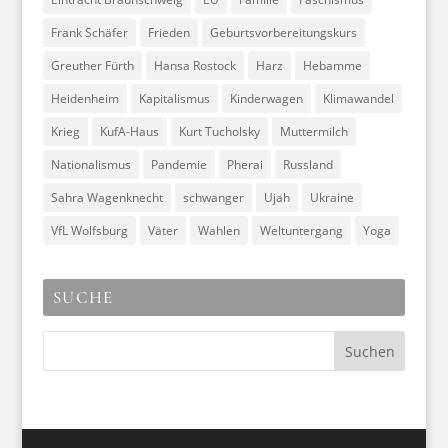
Frank Schäfer
Frieden
Geburtsvorbereitungskurs
Greuther Fürth
Hansa Rostock
Harz
Hebamme
Heidenheim
Kapitalismus
Kinderwagen
Klimawandel
Krieg
KufA-Haus
Kurt Tucholsky
Muttermilch
Nationalismus
Pandemie
Pherai
Russland
Sahra Wagenknecht
schwanger
Ujah
Ukraine
VfL Wolfsburg
Väter
Wahlen
Weltuntergang
Yoga
SUCHE