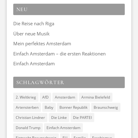
NEU
Die Reise nach Riga
Über neue Musik
Mein perfektes Amsterdam
Einfach Amsterdam – die ersten Reaktionen
Einfach Amsterdam
SCHLAGWÖRTER
2. Weltkrieg
AfD
Amsterdam
Armina Bielefeld
Artensterben
Baby
Bonner Republik
Braunschweig
Christian Lindner
Die Linke
Die PARTEI
Donald Trump
Einfach Amsterdam
Eintracht Braunschweig
EU
Familie
Faschismus