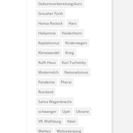
Geburtsvorbereitungskurs
Greuther Fürth
Hansa Rostock
Harz
Hebamme
Heidenheim
Kapitalismus
Kinderwagen
Klimawandel
Krieg
KufA-Haus
Kurt Tucholsky
Muttermilch
Nationalismus
Pandemie
Pherai
Russland
Sahra Wagenknecht
schwanger
Ujah
Ukraine
VfL Wolfsburg
Väter
Wahlen
Weltuntergang