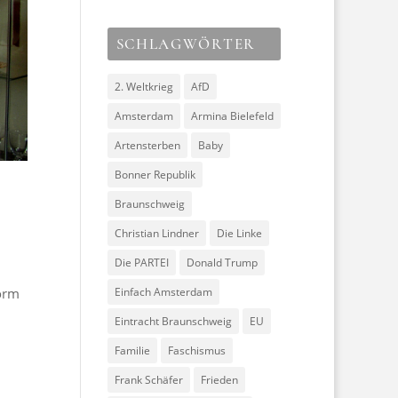
SCHLAGWÖRTER
2. Weltkrieg
AfD
Amsterdam
Armina Bielefeld
Artensterben
Baby
Bonner Republik
Braunschweig
Christian Lindner
Die Linke
Die PARTEI
Donald Trump
Einfach Amsterdam
orm
Eintracht Braunschweig
EU
Familie
Faschismus
Frank Schäfer
Frieden