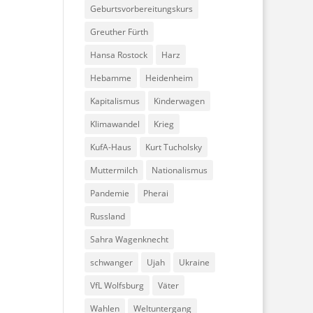
Geburtsvorbereitungskurs
Greuther Fürth
Hansa Rostock
Harz
Hebamme
Heidenheim
Kapitalismus
Kinderwagen
Klimawandel
Krieg
KufA-Haus
Kurt Tucholsky
Muttermilch
Nationalismus
Pandemie
Pherai
Russland
Sahra Wagenknecht
schwanger
Ujah
Ukraine
VfL Wolfsburg
Väter
Wahlen
Weltuntergang