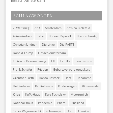
Einfach Amsterdam
SCHLAGWÖRTER
2. Weltkrieg
AfD
Amsterdam
Armina Bielefeld
Artensterben
Baby
Bonner Republik
Braunschweig
Christian Lindner
Die Linke
Die PARTEI
Donald Trump
Einfach Amsterdam
Eintracht Braunschweig
EU
Familie
Faschismus
Frank Schäfer
Frieden
Geburtsvorbereitungskurs
Greuther Fürth
Hansa Rostock
Harz
Hebamme
Heidenheim
Kapitalismus
Kinderwagen
Klimawandel
Krieg
KufA-Haus
Kurt Tucholsky
Muttermilch
Nationalismus
Pandemie
Pherai
Russland
Sahra Wagenknecht
schwanger
Ujah
Ukraine