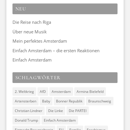
NEU
Die Reise nach Riga
Über neue Musik
Mein perfektes Amsterdam
Einfach Amsterdam – die ersten Reaktionen
Einfach Amsterdam
SCHLAGWÖRTER
2. Weltkrieg
AfD
Amsterdam
Armina Bielefeld
Artensterben
Baby
Bonner Republik
Braunschweig
Christian Lindner
Die Linke
Die PARTEI
Donald Trump
Einfach Amsterdam
Eintracht Braunschweig
EU
Familie
Faschismus