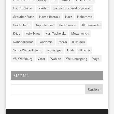
Frank Schäfer
Frieden
Geburtsvorbereitungskurs
Greuther Fürth
Hansa Rostock
Harz
Hebamme
Heidenheim
Kapitalismus
Kinderwagen
Klimawandel
Krieg
KufA-Haus
Kurt Tucholsky
Muttermilch
Nationalismus
Pandemie
Pherai
Russland
Sahra Wagenknecht
schwanger
Ujah
Ukraine
VfL Wolfsburg
Väter
Wahlen
Weltuntergang
Yoga
SUCHE