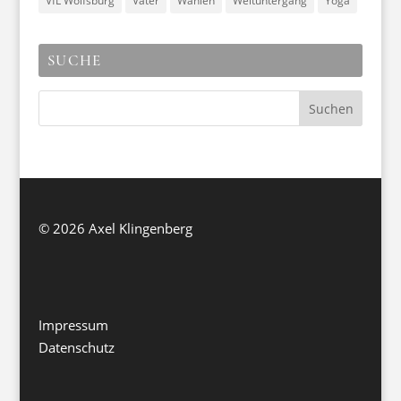
VfL Wolfsburg
Väter
Wahlen
Weltuntergang
Yoga
SUCHE
©
2026 Axel Klingenberg
Impressum
Datenschutz