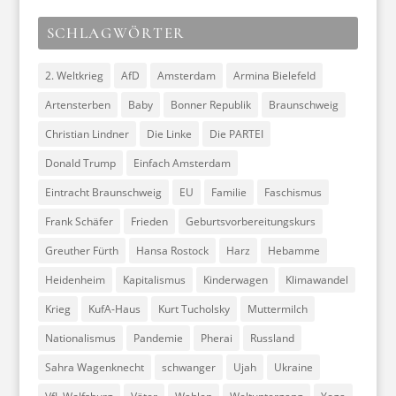
SCHLAGWÖRTER
2. Weltkrieg
AfD
Amsterdam
Armina Bielefeld
Artensterben
Baby
Bonner Republik
Braunschweig
Christian Lindner
Die Linke
Die PARTEI
Donald Trump
Einfach Amsterdam
Eintracht Braunschweig
EU
Familie
Faschismus
Frank Schäfer
Frieden
Geburtsvorbereitungskurs
Greuther Fürth
Hansa Rostock
Harz
Hebamme
Heidenheim
Kapitalismus
Kinderwagen
Klimawandel
Krieg
KufA-Haus
Kurt Tucholsky
Muttermilch
Nationalismus
Pandemie
Pherai
Russland
Sahra Wagenknecht
schwanger
Ujah
Ukraine