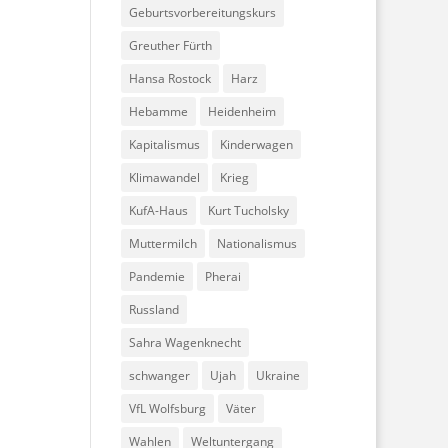
Geburtsvorbereitungskurs
Greuther Fürth
Hansa Rostock
Harz
Hebamme
Heidenheim
Kapitalismus
Kinderwagen
Klimawandel
Krieg
KufA-Haus
Kurt Tucholsky
Muttermilch
Nationalismus
Pandemie
Pherai
Russland
Sahra Wagenknecht
schwanger
Ujah
Ukraine
VfL Wolfsburg
Väter
Wahlen
Weltuntergang