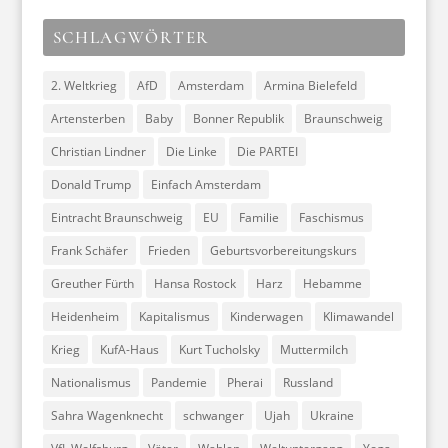
SCHLAGWÖRTER
2. Weltkrieg
AfD
Amsterdam
Armina Bielefeld
Artensterben
Baby
Bonner Republik
Braunschweig
Christian Lindner
Die Linke
Die PARTEI
Donald Trump
Einfach Amsterdam
Eintracht Braunschweig
EU
Familie
Faschismus
Frank Schäfer
Frieden
Geburtsvorbereitungskurs
Greuther Fürth
Hansa Rostock
Harz
Hebamme
Heidenheim
Kapitalismus
Kinderwagen
Klimawandel
Krieg
KufA-Haus
Kurt Tucholsky
Muttermilch
Nationalismus
Pandemie
Pherai
Russland
Sahra Wagenknecht
schwanger
Ujah
Ukraine