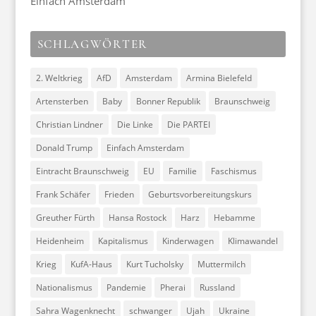
Einfach Amsterdam
SCHLAGWÖRTER
2. Weltkrieg
AfD
Amsterdam
Armina Bielefeld
Artensterben
Baby
Bonner Republik
Braunschweig
Christian Lindner
Die Linke
Die PARTEI
Donald Trump
Einfach Amsterdam
Eintracht Braunschweig
EU
Familie
Faschismus
Frank Schäfer
Frieden
Geburtsvorbereitungskurs
Greuther Fürth
Hansa Rostock
Harz
Hebamme
Heidenheim
Kapitalismus
Kinderwagen
Klimawandel
Krieg
KufA-Haus
Kurt Tucholsky
Muttermilch
Nationalismus
Pandemie
Pherai
Russland
Sahra Wagenknecht
schwanger
Ujah
Ukraine