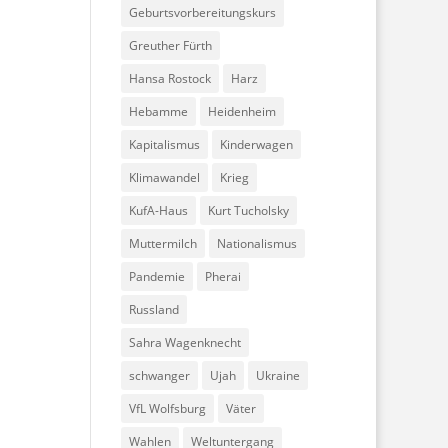
Geburtsvorbereitungskurs
Greuther Fürth
Hansa Rostock
Harz
Hebamme
Heidenheim
Kapitalismus
Kinderwagen
Klimawandel
Krieg
KufA-Haus
Kurt Tucholsky
Muttermilch
Nationalismus
Pandemie
Pherai
Russland
Sahra Wagenknecht
schwanger
Ujah
Ukraine
VfL Wolfsburg
Väter
Wahlen
Weltuntergang