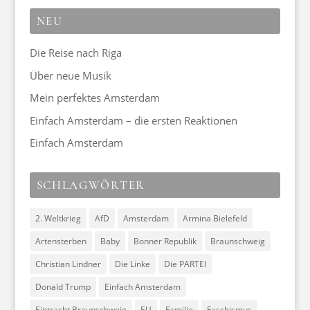
NEU
Die Reise nach Riga
Über neue Musik
Mein perfektes Amsterdam
Einfach Amsterdam – die ersten Reaktionen
Einfach Amsterdam
SCHLAGWÖRTER
2. Weltkrieg
AfD
Amsterdam
Armina Bielefeld
Artensterben
Baby
Bonner Republik
Braunschweig
Christian Lindner
Die Linke
Die PARTEI
Donald Trump
Einfach Amsterdam
Eintracht Braunschweig
EU
Familie
Faschismus