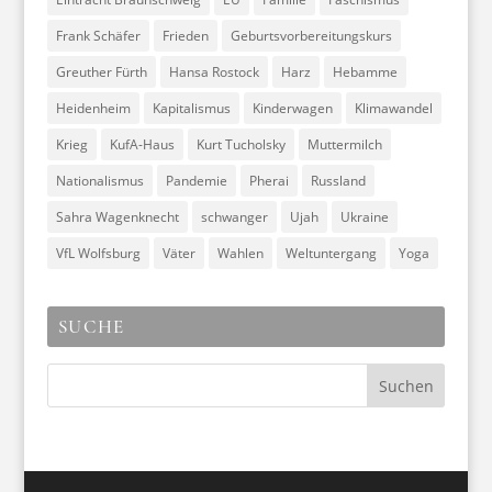
Frank Schäfer
Frieden
Geburtsvorbereitungskurs
Greuther Fürth
Hansa Rostock
Harz
Hebamme
Heidenheim
Kapitalismus
Kinderwagen
Klimawandel
Krieg
KufA-Haus
Kurt Tucholsky
Muttermilch
Nationalismus
Pandemie
Pherai
Russland
Sahra Wagenknecht
schwanger
Ujah
Ukraine
VfL Wolfsburg
Väter
Wahlen
Weltuntergang
Yoga
SUCHE