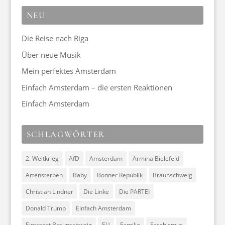
NEU
Die Reise nach Riga
Über neue Musik
Mein perfektes Amsterdam
Einfach Amsterdam – die ersten Reaktionen
Einfach Amsterdam
SCHLAGWÖRTER
2. Weltkrieg
AfD
Amsterdam
Armina Bielefeld
Artensterben
Baby
Bonner Republik
Braunschweig
Christian Lindner
Die Linke
Die PARTEI
Donald Trump
Einfach Amsterdam
Eintracht Braunschweig
EU
Familie
Faschismus