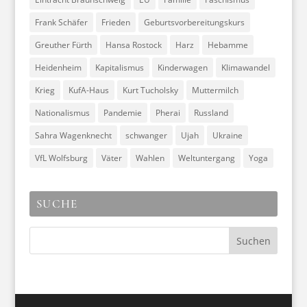
Frank Schäfer
Frieden
Geburtsvorbereitungskurs
Greuther Fürth
Hansa Rostock
Harz
Hebamme
Heidenheim
Kapitalismus
Kinderwagen
Klimawandel
Krieg
KufA-Haus
Kurt Tucholsky
Muttermilch
Nationalismus
Pandemie
Pherai
Russland
Sahra Wagenknecht
schwanger
Ujah
Ukraine
VfL Wolfsburg
Väter
Wahlen
Weltuntergang
Yoga
SUCHE