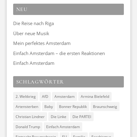
NEU
Die Reise nach Riga
Über neue Musik
Mein perfektes Amsterdam
Einfach Amsterdam – die ersten Reaktionen
Einfach Amsterdam
SCHLAGWÖRTER
2. Weltkrieg
AfD
Amsterdam
Armina Bielefeld
Artensterben
Baby
Bonner Republik
Braunschweig
Christian Lindner
Die Linke
Die PARTEI
Donald Trump
Einfach Amsterdam
Eintracht Braunschweig
EU
Familie
Faschismus