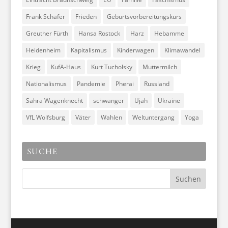
Frank Schäfer
Frieden
Geburtsvorbereitungskurs
Greuther Fürth
Hansa Rostock
Harz
Hebamme
Heidenheim
Kapitalismus
Kinderwagen
Klimawandel
Krieg
KufA-Haus
Kurt Tucholsky
Muttermilch
Nationalismus
Pandemie
Pherai
Russland
Sahra Wagenknecht
schwanger
Ujah
Ukraine
VfL Wolfsburg
Väter
Wahlen
Weltuntergang
Yoga
SUCHE