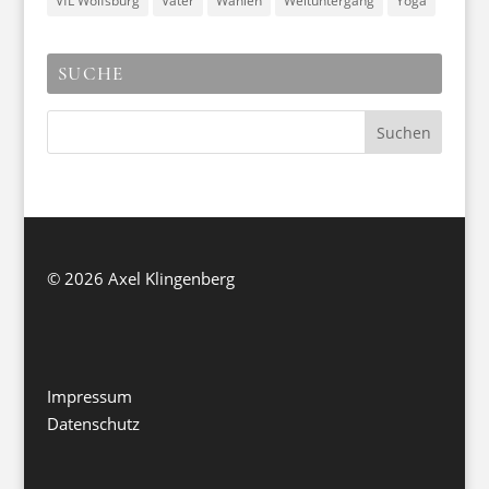
VfL Wolfsburg
Väter
Wahlen
Weltuntergang
Yoga
SUCHE
©
2026 Axel Klingenberg
Impressum
Datenschutz