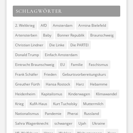
SCHLAGWÖRTER
2. Weltkrieg
AfD
Amsterdam
Armina Bielefeld
Artensterben
Baby
Bonner Republik
Braunschweig
Christian Lindner
Die Linke
Die PARTEI
Donald Trump
Einfach Amsterdam
Eintracht Braunschweig
EU
Familie
Faschismus
Frank Schäfer
Frieden
Geburtsvorbereitungskurs
Greuther Fürth
Hansa Rostock
Harz
Hebamme
Heidenheim
Kapitalismus
Kinderwagen
Klimawandel
Krieg
KufA-Haus
Kurt Tucholsky
Muttermilch
Nationalismus
Pandemie
Pherai
Russland
Sahra Wagenknecht
schwanger
Ujah
Ukraine