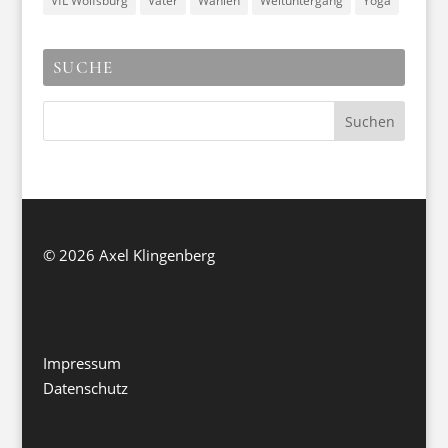
VfL Wolfsburg
Väter
Wahlen
Weltuntergang
Yoga
SUCHE
©
2026 Axel Klingenberg
Impressum
Datenschutz