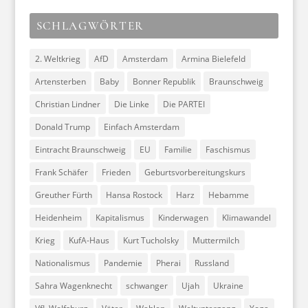
SCHLAGWÖRTER
2. Weltkrieg
AfD
Amsterdam
Armina Bielefeld
Artensterben
Baby
Bonner Republik
Braunschweig
Christian Lindner
Die Linke
Die PARTEI
Donald Trump
Einfach Amsterdam
Eintracht Braunschweig
EU
Familie
Faschismus
Frank Schäfer
Frieden
Geburtsvorbereitungskurs
Greuther Fürth
Hansa Rostock
Harz
Hebamme
Heidenheim
Kapitalismus
Kinderwagen
Klimawandel
Krieg
KufA-Haus
Kurt Tucholsky
Muttermilch
Nationalismus
Pandemie
Pherai
Russland
Sahra Wagenknecht
schwanger
Ujah
Ukraine