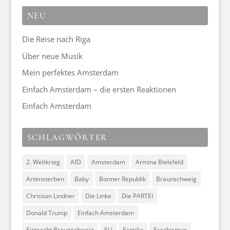
NEU
Die Reise nach Riga
Über neue Musik
Mein perfektes Amsterdam
Einfach Amsterdam – die ersten Reaktionen
Einfach Amsterdam
SCHLAGWÖRTER
2. Weltkrieg
AfD
Amsterdam
Armina Bielefeld
Artensterben
Baby
Bonner Republik
Braunschweig
Christian Lindner
Die Linke
Die PARTEI
Donald Trump
Einfach Amsterdam
Eintracht Braunschweig
EU
Familie
Faschismus