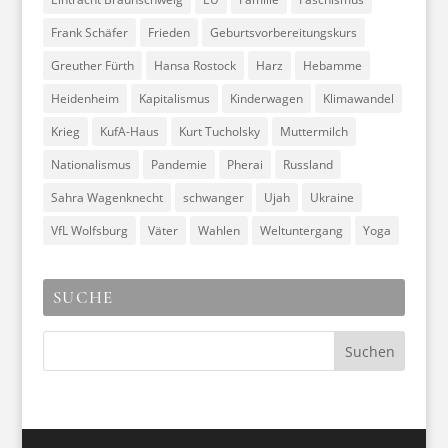
Frank Schäfer
Frieden
Geburtsvorbereitungskurs
Greuther Fürth
Hansa Rostock
Harz
Hebamme
Heidenheim
Kapitalismus
Kinderwagen
Klimawandel
Krieg
KufA-Haus
Kurt Tucholsky
Muttermilch
Nationalismus
Pandemie
Pherai
Russland
Sahra Wagenknecht
schwanger
Ujah
Ukraine
VfL Wolfsburg
Väter
Wahlen
Weltuntergang
Yoga
SUCHE